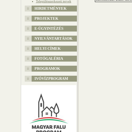
Településszerkezeti tervek
HIRDETMÉNYEK
PROJEKTEK
E-ÜGYINTÉZÉS
NYILVÁNTARTÁSOK
HELYI CÍMEK
FOTÓGALÉRIA
PROGRAMOK
IVÓVÍZPROGRAM