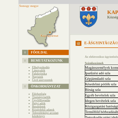
Somogy megye
KA
Község
Kaposgyarmat
Kaposgyarmat
E-ĂŚGYINTĂ©ZĂ©
FŐOLDAL
Az elektronikus ügyintézésr
BEMUTATKOZUNK
Számlaszámok
Elhelyezkedés
Magánszemélyek kommu
Látnivalók
Iparűzési adó szla
Falukrónika
Napjaink
Gépjárműadó szla
Civil szervezetek
Késedelmi pótlék szla
ÖNKORMÁNYZAT
Bírság szla
Elérhetőség
Egyéb bevételek szla
Tisztségviselők
Ügyfélfogadás
Idegen bevételek szla
Helyi adók
Közigazgatási hatósági e
Rendeletek
Közérdekű adatok
Termőföld bérbeadásábó
Településképi arculati
kézikönyv
Tartozkodás utáni idef